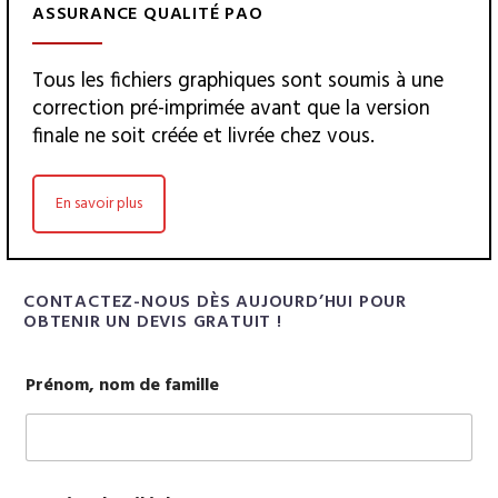
ASSURANCE QUALITÉ PAO
Tous les fichiers graphiques sont soumis à une
correction pré-imprimée avant que la version
finale ne soit créée et livrée chez vous.
En savoir plus
CONTACTEZ-NOUS DÈS AUJOURD’HUI POUR
OBTENIR UN DEVIS GRATUIT !
I
Prénom, nom de famille
n
f
o
r
m
a