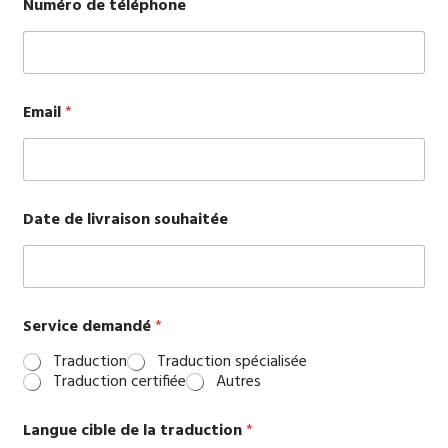
Numéro de téléphone
t
i
o
n
s
d
Email
*
e
m
a
n
d
Date de livraison souhaitée
é
*
Service demandé
*
Traduction
Traduction spécialisée
Traduction certifiée
Autres
Langue cible de la traduction
*