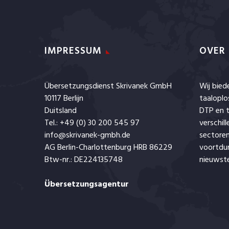
IMPRESSUM
OVER
Übersetzungsdienst Skrivanek GmbH
Wij bie
10117 Berlijn
taaloplo
Duitsland
DTP en t
Tel.: +49 (0) 30 200 545 97
verschil
info@skrivanek-gmbh.de
sectoren
AG Berlin-Charlottenburg HRB 86229
voortdu
Btw-nr.: DE224135748
nieuwste
Übersetzungsagentur