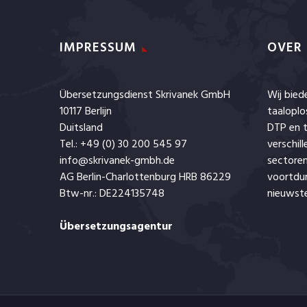
IMPRESSUM
OVER
Übersetzungsdienst Skrivanek GmbH
Wij bie
10117 Berlijn
taaloplo
Duitsland
DTP en t
Tel.: +49 (0) 30 200 545 97
verschil
info@skrivanek-gmbh.de
sectoren
AG Berlin-Charlottenburg HRB 86229
voortdu
Btw-nr.: DE224135748
nieuwste
Übersetzungsagentur