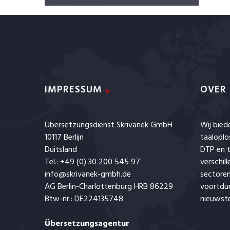
IMPRESSUM
OVER
Übersetzungsdienst Skrivanek GmbH
Wij bie
10117 Berlijn
taaloplo
Duitsland
DTP en t
Tel.: +49 (0) 30 200 545 97
verschil
info@skrivanek-gmbh.de
sectoren
AG Berlin-Charlottenburg HRB 86229
voortdu
Btw-nr.: DE224135748
nieuwste
Übersetzungsagentur