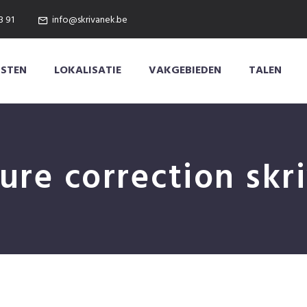
3 91
info@skrivanek.be
NSTEN
LOKALISATIE
VAKGEBIEDEN
TALEN
ture correction skr