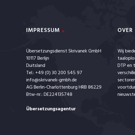
IMPRESSUM
OVER
Übersetzungsdienst Skrivanek GmbH
Wij bie
10117 Berlijn
taaloplo
Duitsland
DTP en t
Tel.: +49 (0) 30 200 545 97
verschil
info@skrivanek-gmbh.de
sectoren
AG Berlin-Charlottenburg HRB 86229
voortdu
Btw-nr.: DE224135748
nieuwste
Übersetzungsagentur