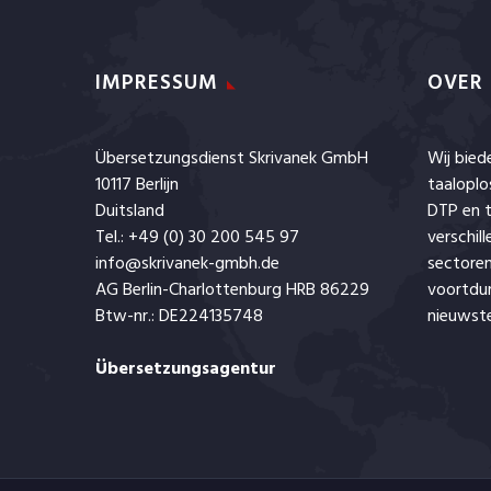
IMPRESSUM
OVER
Übersetzungsdienst Skrivanek GmbH
Wij bie
10117 Berlijn
taaloplo
Duitsland
DTP en t
Tel.: +49 (0) 30 200 545 97
verschil
info@skrivanek-gmbh.de
sectoren
AG Berlin-Charlottenburg HRB 86229
voortdu
Btw-nr.: DE224135748
nieuwste
Übersetzungsagentur