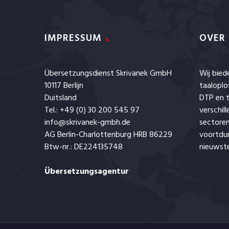
IMPRESSUM
OVER
Übersetzungsdienst Skrivanek GmbH
Wij bie
10117 Berlijn
taaloplo
Duitsland
DTP en t
Tel.: +49 (0) 30 200 545 97
verschil
info@skrivanek-gmbh.de
sectoren
AG Berlin-Charlottenburg HRB 86229
voortdu
Btw-nr.: DE224135748
nieuwste
Übersetzungsagentur