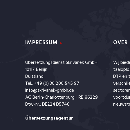
IMPRESSUM
OVER
Übersetzungsdienst Skrivanek GmbH
Wij bie
10117 Berlijn
taaloplo
Duitsland
DTP en t
Tel.: +49 (0) 30 200 545 97
verschil
info@skrivanek-gmbh.de
sectoren
AG Berlin-Charlottenburg HRB 86229
voortdu
Btw-nr.: DE224135748
nieuwste
Übersetzungsagentur