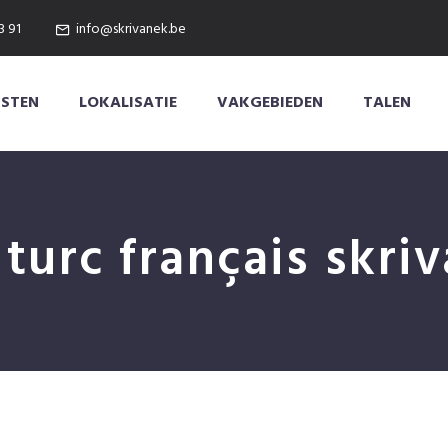
3 91
info@skrivanek.be
NSTEN
LOKALISATIE
VAKGEBIEDEN
TALEN
 turc français skr