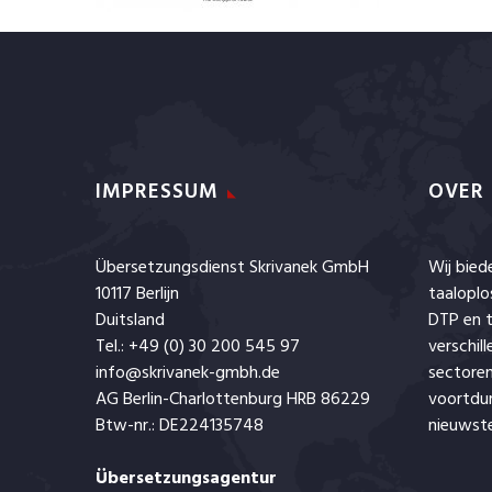
IMPRESSUM
OVER
Übersetzungsdienst Skrivanek GmbH
Wij bie
10117 Berlijn
taaloplo
Duitsland
DTP en t
Tel.: +49 (0) 30 200 545 97
verschil
info@skrivanek-gmbh.de
sectoren
AG Berlin-Charlottenburg HRB 86229
voortdu
Btw-nr.: DE224135748
nieuwste
Übersetzungsagentur