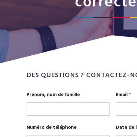
correct
DES QUESTIONS ? CONTACTEZ-N
N
Prénom, nom de famille
Email
*
u
m
é
r
o
*
Numéro de téléphone
Date de l
d
e