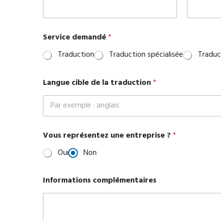
m
a
n
d
Service demandé
*
é
Traduction
Traduction spécialisée
Traduct
Langue cible de la traduction
*
Vous représentez une entreprise ?
*
Oui
Non
Informations complémentaires