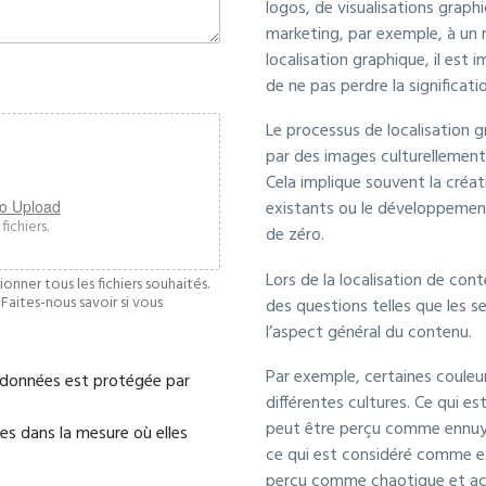
logos, de visualisations grap
marketing, par exemple, à un m
localisation graphique, il est
de ne pas perdre la significatio
Le processus de localisation g
par des images culturellement 
Cela implique souvent la créat
to Upload
existants ou le développemen
ichiers.
de zéro.
Lors de la localisation de con
ionner tous les fichiers souhaités.
Faites-nous savoir si vous
des questions telles que les sen
l’aspect général du contenu.
Par exemple, certaines couleur
s données est protégée par
différentes cultures. Ce qui e
peut être perçu comme ennuy
es dans la mesure où elles
ce qui est considéré comme ex
perçu comme chaotique et acca