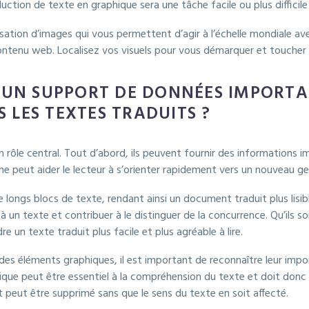
ction de texte en graphique sera une tâche facile ou plus difficile
isation d’images qui vous permettent d’agir à l’échelle mondiale a
ontenu web. Localisez vos visuels pour vous démarquer et toucher l
 UN SUPPORT DE DONNÉES IMPORTAN
 LES TEXTES TRADUITS ?
 rôle central. Tout d’abord, ils peuvent fournir des informations imp
e peut aider le lecteur à s’orienter rapidement vers un nouveau g
 longs blocs de texte, rendant ainsi un document traduit plus lisibl
 un texte et contribuer à le distinguer de la concurrence. Qu’ils s
 un texte traduit plus facile et plus agréable à lire.
des éléments graphiques, il est important de reconnaître leur imp
ique peut être essentiel à la compréhension du texte et doit donc ê
t peut être supprimé sans que le sens du texte en soit affecté.