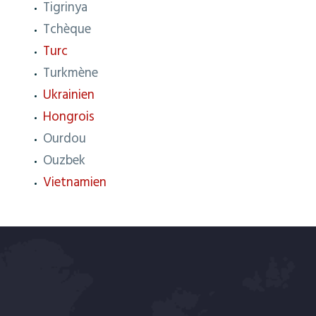
Tigrinya
Tchèque
Turc
Turkmène
Ukrainien
Hongrois
Ourdou
Ouzbek
Vietnamien