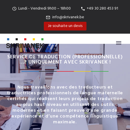
Lundi - Vendredi 9h00 – 18h00
+49 30 280 453 91
info@skrivanek.be
Je souhaite un devis
SERVICE DE TRADUCTION (PROFESSIONNELLE)
…? UNIQUEMENT AVEC SKRIVANEK !
Nous travaillons avec des traducteurs et
traductrices professionnels de langue maternelle
certifiés qui réalisent leurs projets de traduction
au plus haut niveau en utilisant des outils
modernes et en faisant preuve d’une grande
expérience et d’une compétence linguistique
maximale.