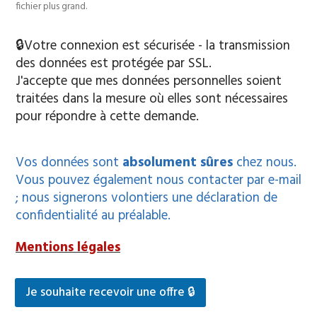
fichier plus grand.
🔒Votre connexion est sécurisée - la transmission
des données est protégée par SSL.
J'accepte que mes données personnelles soient
traitées dans la mesure où elles sont nécessaires
pour répondre à cette demande.
d
e
Vos données sont
absolument sûres
chez nous.
f
Vous pouvez également nous contacter par e-mail
a
; nous signerons volontiers une déclaration de
m
i
confidentialité au préalable.
l
l
Mentions légales
e
N
u
Je souhaite recevoir une offre 🔒
m
é