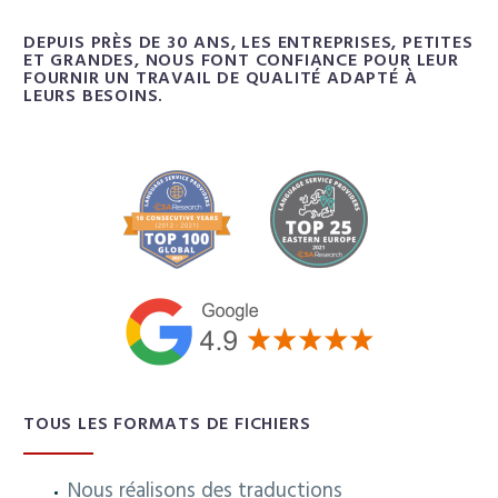
r
o
DEPUIS PRÈS DE 30 ANS, LES ENTREPRISES, PETITES
l
ET GRANDES, NOUS FONT CONFIANCE POUR LEUR
'
FOURNIR UN TRAVAIL DE QUALITÉ ADAPTÉ À
e
LEURS BESOINS.
n
t
r
e
p
r
i
s
e
TOUS LES FORMATS DE FICHIERS
Nous réalisons des traductions