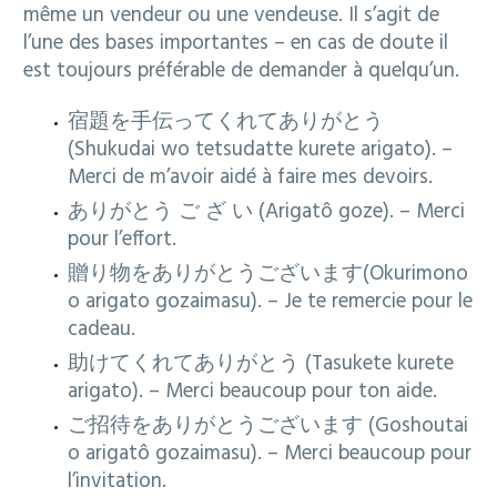
même un vendeur ou une vendeuse. Il s’agit de
l’une des bases importantes – en cas de doute il
est toujours préférable de demander à quelqu’un.
宿題を手伝ってくれてありがとう
(Shukudai wo tetsudatte kurete arigato). –
Merci de m’avoir aidé à faire mes devoirs.
ありがとう ご ざ い (Arigatô goze). – Merci
pour l’effort.
贈り物をありがとうございます(Okurimono
o arigato gozaimasu). – Je te remercie pour le
cadeau.
助けてくれてありがとう (Tasukete kurete
arigato). – Merci beaucoup pour ton aide.
ご招待をありがとうございます (Goshoutai
o
arigatô gozaimasu
). – Merci beaucoup pour
l’invitation.