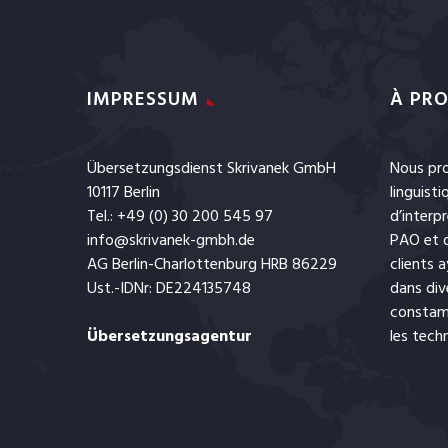
IMPRESSUM
À PRO
Übersetzungsdienst Skrivanek GmbH
Nous pro
10117 Berlin
linguist
Tel.: +49 (0) 30 200 545 97
d’interp
info@skrivanek-gmbh.de
PAO
et
AG Berlin-Charlottenburg HRB 86229
clients 
Ust.-IDNr: DE224135748
dans div
constamm
Übersetzungsagentur
les tech