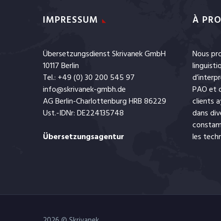
IMPRESSUM
À PRO
Übersetzungsdienst Skrivanek GmbH
Nous pro
10117 Berlin
linguist
Tel.: +49 (0) 30 200 545 97
d’interp
info@skrivanek-gmbh.de
PAO
et
AG Berlin-Charlottenburg HRB 86229
clients 
Ust.-IDNr: DE224135748
dans div
constamm
Übersetzungsagentur
les tech
2026 © Skrivanek