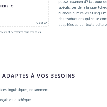
passé l’examen d’État pour dev
IERS ICI
spécificités de la langue tchè
nuances culturelles et linguist
des traductions qui ne se con
0
sur 20
adaptées au contexte culturel
elles sont nécessaires pour répondre à
 this field empty.
S ADAPTÉS À VOS BESOINS
ices linguistiques, notamment :
nçais et le tchèque.