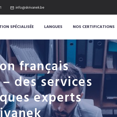
1
info@skrivanek.be
ION SPÉCIALISÉE
LANGUES
NOS CERTIFICATIONS
on français
– des services
iques experts
rivanek